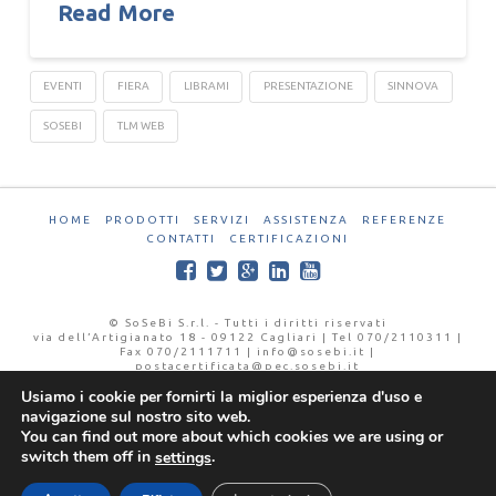
Read More
EVENTI
FIERA
LIBRAMI
PRESENTAZIONE
SINNOVA
SOSEBI
TLM WEB
HOME
PRODOTTI
SERVIZI
ASSISTENZA
REFERENZE
CONTATTI
CERTIFICAZIONI
© SoSeBi S.r.l. - Tutti i diritti riservati
via dell’Artigianato 18 - 09122 Cagliari | Tel 070/2110311 |
Fax 070/2111711 | info@sosebi.it |
postacertificata@pec.sosebi.it
P.IVA 02145890923 | CCIAA 164711 | Iscr.Reg.Trib. CA
Usiamo i cookie per fornirti la miglior esperienza d'uso e
25826
navigazione sul nostro sito web.
You can find out more about which cookies we are using or
switch them off in
.
settings