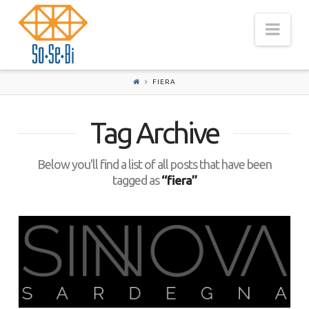
Nav
FIERA
Tag Archive
Below you'll find a list of all posts that have been
tagged as
“fiera”