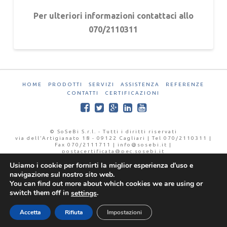
Per ulteriori informazioni contattaci allo
070/2110311
HOME
PRODOTTI
SERVIZI
ASSISTENZA
REFERENZE
CONTATTI
CERTIFICAZIONI
© SoSeBi S.r.l. - Tutti i diritti riservati
via dell’Artigianato 18 - 09122 Cagliari | Tel 070/2110311 |
Fax 070/2111711 | info@sosebi.it |
postacertificata@pec.sosebi.it
P.IVA 02145890923 | CCIAA 164711 | Iscr.Reg.Trib. CA
Usiamo i cookie per fornirti la miglior esperienza d'uso e
25826
navigazione sul nostro sito web.
You can find out more about which cookies we are using or
switch them off in
.
settings
Accetta
Rifiuta
Impostazioni