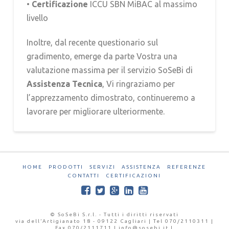
•
Certificazione
ICCU SBN MiBAC al massimo
livello
Inoltre, dal recente questionario sul
gradimento, emerge da parte Vostra una
valutazione massima per il servizio SoSeBi di
Assistenza Tecnica
, Vi ringraziamo per
l’apprezzamento dimostrato, continueremo a
lavorare per migliorare ulteriormente.
HOME
PRODOTTI
SERVIZI
ASSISTENZA
REFERENZE
CONTATTI
CERTIFICAZIONI
© SoSeBi S.r.l. - Tutti i diritti riservati
via dell’Artigianato 18 - 09122 Cagliari | Tel 070/2110311 |
Fax 070/2111711 | info@sosebi.it |