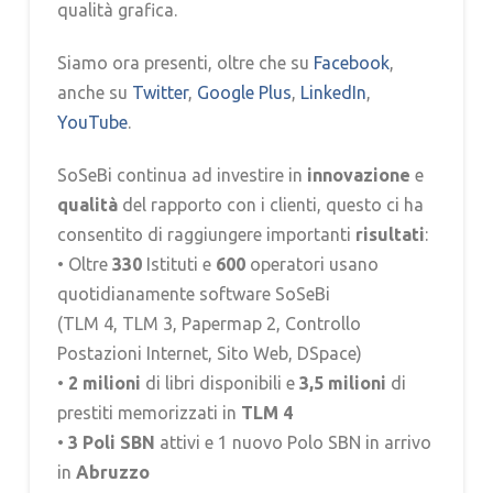
qualità grafica.
Siamo ora presenti, oltre che su
Facebook
,
anche su
Twitter
,
Google Plus
,
LinkedIn
,
YouTube
.
SoSeBi continua ad investire in
innovazione
e
qualità
del rapporto con i clienti, questo ci ha
consentito di raggiungere importanti
risultati
:
• Oltre
330
Istituti e
600
operatori usano
quotidianamente software SoSeBi
(TLM 4, TLM 3, Papermap 2, Controllo
Postazioni Internet, Sito Web, DSpace)
•
2 milioni
di libri disponibili e
3,5 milioni
di
prestiti memorizzati in
TLM 4
•
3 Poli SBN
attivi e 1 nuovo Polo SBN in arrivo
in
Abruzzo